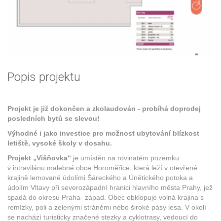
Popis projektu
Projekt je již dokončen a zkolaudován - probíhá doprodej
posledních bytů se slevou!
Výhodné i jako investice pro možnost ubytování blízkost
letiště, vysoké školy v dosahu.
Projekt „Višňovka“
je umístěn na rovinatém pozemku
v intravilánu malebné obce Horoměřice, která leží v otevřené
krajině lemované údolími Šáreckého a Únětického potoka a
údolím Vltavy při severozápadní hranici hlavního města Prahy, jež
spadá do okresu Praha- západ. Obec obklopuje volná krajina s
remízky, poli a zelenými stráněmi nebo široké pásy lesa. V okolí
se nachází turisticky značené stezky a cyklotrasy, vedoucí do