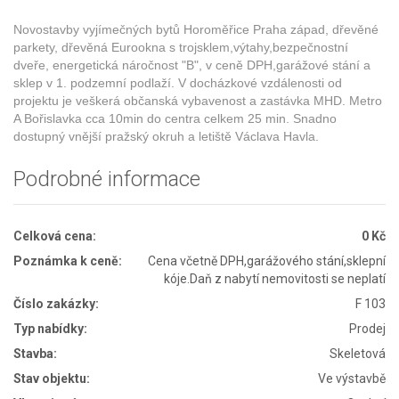
Novostavby vyjímečných bytů Horoměřice Praha západ, dřevěné
parkety, dřevěná Eurookna s trojsklem,výtahy,bezpečnostní
dveře, energetická náročnost "B", v ceně DPH,garážové stání a
sklep v 1. podzemní podlaží. V docházkové vzdálenosti od
projektu je veškerá občanská vybavenost a zastávka MHD. Metro
A Bořislavka cca 10min do centra celkem 25 min. Snadno
dostupný vnější pražský okruh a letiště Václava Havla.
Podrobné informace
Celková cena:
0 Kč
Poznámka k ceně:
Cena včetně DPH,garážového stání,sklepní
kóje.Daň z nabytí nemovitosti se neplatí
Číslo zakázky:
F 103
Typ nabídky:
Prodej
Stavba:
Skeletová
Stav objektu:
Ve výstavbě