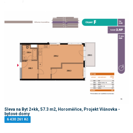
Sleva na Byt 2+kk, 57.3 m2, Horoměřice, Projekt Višnovka -
bytové domy
6 430 261 Kč