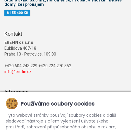
domy lze i pronájem
8 155 400 Kč
Kontakt
EREFIN cz s.r.o.
Euklidova 407/18
Praha 10 - Petrovice, 109 00
+420 604 243 229 +420 724 270 852
info@erefin.cz
Informace
Nabídka realit
Používáme soubory cookies
Financování
Tyto webové stránky používají soubory cookies a další
Reference
sledovací nástroje s cílem vylepšení uživatelského
prostředí, zobrazení přizpůsobeného obsahu a reklam,
Kariéra