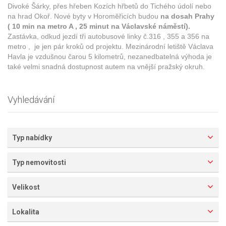
Divoké Šárky, přes hřeben Kozích hřbetů do Tichého údolí nebo
na hrad Okoř. Nové byty v Horoměřicích budou
na dosah Prahy
( 10 min na metro A , 25 minut na Václavské náměstí).
Zastávka, odkud jezdí tři autobusové linky č.316 , 355 a 356 na
metro , je jen pár kroků od projektu. Mezinárodní letiště Václava
Havla je vzdušnou čarou 5 kilometrů, nezanedbatelná výhoda je
také velmi snadná dostupnost autem na vnější pražský okruh.
Vyhledávání
Typ nabídky
Typ nemovitosti
Velikost
Lokalita