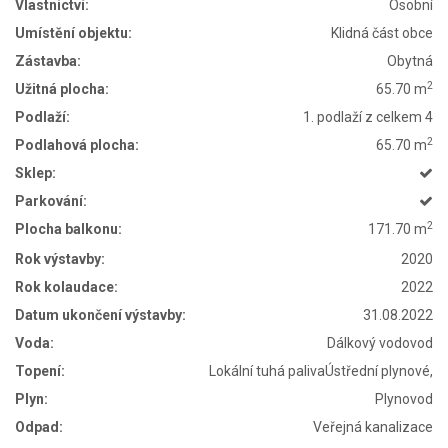
Vlastnictví:
Osobní
Umístění objektu:
Klidná část obce
Zástavba:
Obytná
2
Užitná plocha:
65.70 m
Podlaží:
1. podlaží z celkem 4
2
Podlahová plocha:
65.70 m
Sklep:
Parkování:
2
Plocha balkonu:
171.70 m
Rok výstavby:
2020
Rok kolaudace:
2022
Datum ukončení výstavby:
31.08.2022
Voda:
Dálkový vodovod
Topení:
Lokální tuhá palivaÚstřední plynové,
Plyn:
Plynovod
Odpad:
Veřejná kanalizace