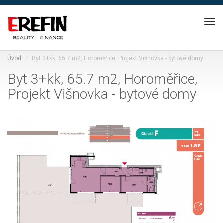
Nav
Úvod
Byt 3+kk, 65.7 m2, Horoměřice, Projekt Višnovka - bytové domy
Byt 3+kk, 65.7 m2, Horoměřice,
Projekt Višnovka - bytové domy