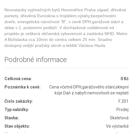
Novostavby vyjímečných bytů Horoměřice Praha západ, dřevěné
parkety, dřevěná Eurookna s trojsklem,výtahy,bezpečnostní
dveře, energetická náročnost "B", v ceně DPH,garážové stání a
sklep v 1. podzemní podlaží. V docházkové vzdálenosti od
projektu je veškerá občanská vybavenost a zastávka MHD. Metro
A Bořislavka cca 10min do centra celkem 25 min. Snadno
dostupný vnější pražský okruh a letiště Václava Havla.
Podrobné informace
Celková cena:
0 Kč
Poznámka k ceně:
Cena včetně DPH,garážového stání,sklepní
kóje.Daň z nabytí nemovitosti se neplatí
Číslo zakázky:
F 201
Typ nabídky:
Prodej
Stavba:
Skeletová
Stav objektu:
Ve výstavbě