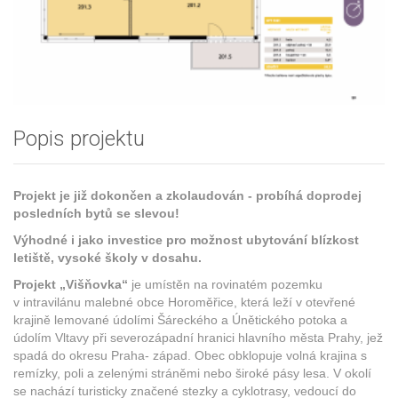
Popis projektu
Projekt je již dokončen a zkolaudován - probíhá doprodej
posledních bytů se slevou!
Výhodné i jako investice pro možnost ubytování blízkost
letiště, vysoké školy v dosahu.
Projekt „Višňovka“
je umístěn na rovinatém pozemku
v intravilánu malebné obce Horoměřice, která leží v otevřené
krajině lemované údolími Šáreckého a Únětického potoka a
údolím Vltavy při severozápadní hranici hlavního města Prahy, jež
spadá do okresu Praha- západ. Obec obklopuje volná krajina s
remízky, poli a zelenými stráněmi nebo široké pásy lesa. V okolí
se nachází turisticky značené stezky a cyklotrasy, vedoucí do