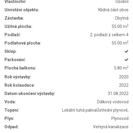
Vlastnictví:
Osobní
Umístění objektu:
Klidná část obce
Zástavba:
Obytná
2
Užitná plocha:
55.00 m
Podlaží:
2. podlaží z celkem 4
2
Podlahová plocha:
55.00 m
Sklep:
Parkování:
2
Plocha balkonu:
5.80 m
Rok výstavby:
2020
Rok kolaudace:
2022
Datum ukončení výstavby:
31.08.2022
Voda:
Dálkový vodovod
Topení:
Lokální tuhá palivaÚstřední plynové,
Plyn:
Plynovod
Odpad:
Veřejná kanalizace