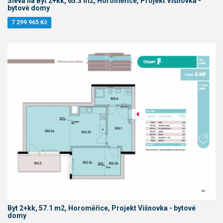
Sleva na Byt 2+kk, 65.3 m2, Horoměřice, Projekt Višnovka -
bytové domy
7 299 965 Kč
Byt 2+kk, 57.1 m2, Horoměřice, Projekt Višnovka - bytové
domy