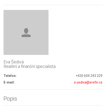
Eva Šedivá
Realitní a finanční specialista
Telefon:
+420 604 243 229
E-mail:
e.sediva@erefin.cz
Popis