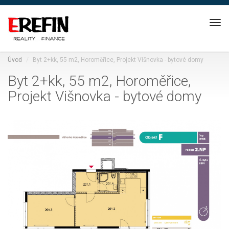
Nav
Úvod
Byt 2+kk, 55 m2, Horoměřice, Projekt Višnovka - bytové domy
Byt 2+kk, 55 m2, Horoměřice,
Projekt Višnovka - bytové domy