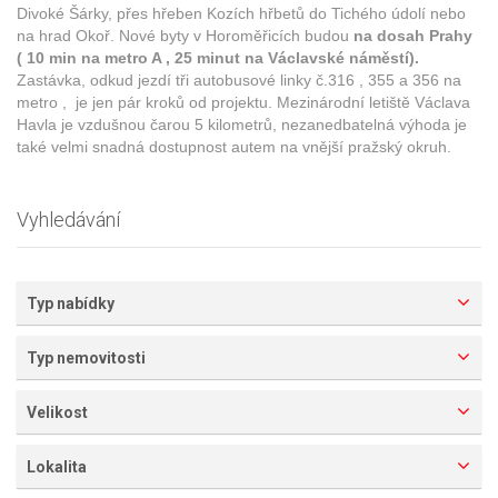
Divoké Šárky, přes hřeben Kozích hřbetů do Tichého údolí nebo
na hrad Okoř. Nové byty v Horoměřicích budou
na dosah Prahy
( 10 min na metro A , 25 minut na Václavské náměstí).
Zastávka, odkud jezdí tři autobusové linky č.316 , 355 a 356 na
metro , je jen pár kroků od projektu. Mezinárodní letiště Václava
Havla je vzdušnou čarou 5 kilometrů, nezanedbatelná výhoda je
také velmi snadná dostupnost autem na vnější pražský okruh.
Vyhledávání
Typ nabídky
Typ nemovitosti
Velikost
Lokalita