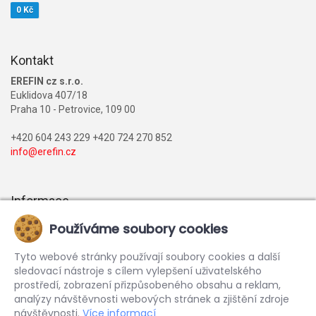
0 Kč
Kontakt
EREFIN cz s.r.o.
Euklidova 407/18
Praha 10 - Petrovice, 109 00
+420 604 243 229 +420 724 270 852
info@erefin.cz
Informace
Nabídka realit
Používáme soubory cookies
Financování
Tyto webové stránky používají soubory cookies a další
Reference
sledovací nástroje s cílem vylepšení uživatelského
prostředí, zobrazení přizpůsobeného obsahu a reklam,
Kariéra
analýzy návštěvnosti webových stránek a zjištění zdroje
GDPR
návštěvnosti.
Více informací