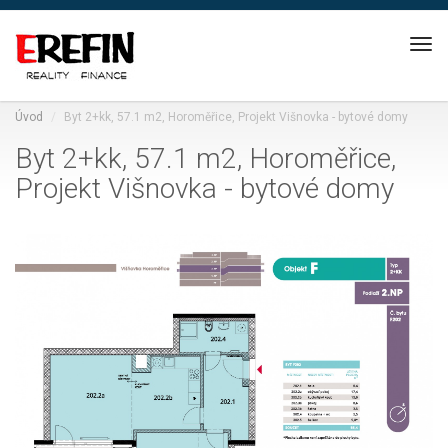
Nav
Úvod
Byt 2+kk, 57.1 m2, Horoměřice, Projekt Višnovka - bytové domy
Byt 2+kk, 57.1 m2, Horoměřice,
Projekt Višnovka - bytové domy