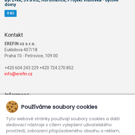
domy
0 Kč
Kontakt
EREFIN cz s.r.o.
Euklidova 407/18
Praha 10 - Petrovice, 109 00
+420 604 243 229 +420 724 270 852
info@erefin.cz
Informace
Nabídka realit
Používáme soubory cookies
Financování
Tyto webové stránky používají soubory cookies a další
Reference
sledovací nástroje s cílem vylepšení uživatelského
prostředí, zobrazení přizpůsobeného obsahu a reklam,
Kariéra