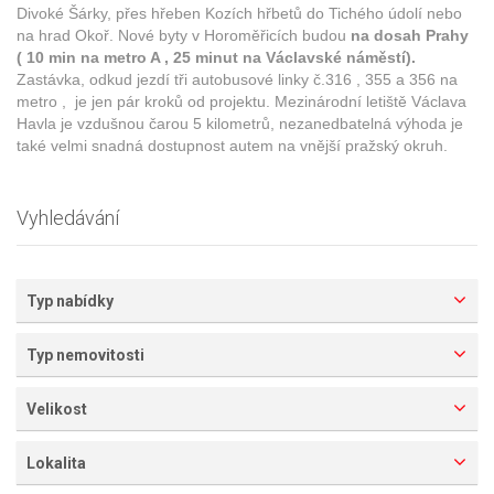
Divoké Šárky, přes hřeben Kozích hřbetů do Tichého údolí nebo
na hrad Okoř. Nové byty v Horoměřicích budou
na dosah Prahy
( 10 min na metro A , 25 minut na Václavské náměstí).
Zastávka, odkud jezdí tři autobusové linky č.316 , 355 a 356 na
metro , je jen pár kroků od projektu. Mezinárodní letiště Václava
Havla je vzdušnou čarou 5 kilometrů, nezanedbatelná výhoda je
také velmi snadná dostupnost autem na vnější pražský okruh.
Vyhledávání
Typ nabídky
Typ nemovitosti
Velikost
Lokalita