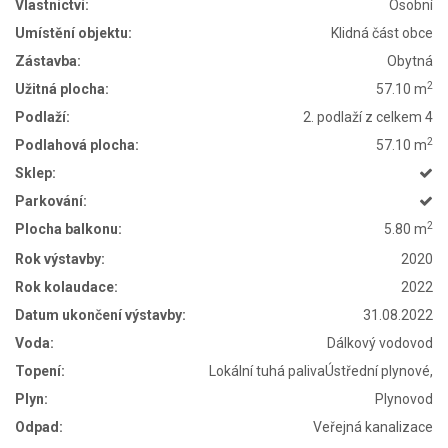
Vlastnictví:
Osobní
Umístění objektu:
Klidná část obce
Zástavba:
Obytná
2
Užitná plocha:
57.10 m
Podlaží:
2. podlaží z celkem 4
2
Podlahová plocha:
57.10 m
Sklep:
Parkování:
2
Plocha balkonu:
5.80 m
Rok výstavby:
2020
Rok kolaudace:
2022
Datum ukončení výstavby:
31.08.2022
Voda:
Dálkový vodovod
Topení:
Lokální tuhá palivaÚstřední plynové,
Plyn:
Plynovod
Odpad:
Veřejná kanalizace