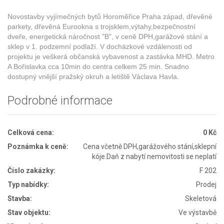
Novostavby vyjímečných bytů Horoměřice Praha západ, dřevěné
parkety, dřevěná Eurookna s trojsklem,výtahy,bezpečnostní
dveře, energetická náročnost "B", v ceně DPH,garážové stání a
sklep v 1. podzemní podlaží. V docházkové vzdálenosti od
projektu je veškerá občanská vybavenost a zastávka MHD. Metro
A Bořislavka cca 10min do centra celkem 25 min. Snadno
dostupný vnější pražský okruh a letiště Václava Havla.
Podrobné informace
Celková cena:
0 Kč
Poznámka k ceně:
Cena včetně DPH,garážového stání,sklepní
kóje.Daň z nabytí nemovitosti se neplatí
Číslo zakázky:
F 202
Typ nabídky:
Prodej
Stavba:
Skeletová
Stav objektu:
Ve výstavbě