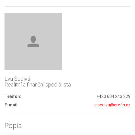
Eva Šedivá
Realitní a finanční specialista
Telefon:
+420 604 243 229
E-mail:
e.sediva@erefin.cz
Popis