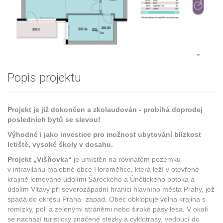
Popis projektu
Projekt je již dokončen a zkolaudován - probíhá doprodej
posledních bytů se slevou!
Výhodné i jako investice pro možnost ubytování blízkost
letiště, vysoké školy v dosahu.
Projekt „Višňovka“
je umístěn na rovinatém pozemku
v intravilánu malebné obce Horoměřice, která leží v otevřené
krajině lemované údolími Šáreckého a Únětického potoka a
údolím Vltavy při severozápadní hranici hlavního města Prahy, jež
spadá do okresu Praha- západ. Obec obklopuje volná krajina s
remízky, poli a zelenými stráněmi nebo široké pásy lesa. V okolí
se nachází turisticky značené stezky a cyklotrasy, vedoucí do