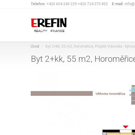
Telefon:
+420 604 243 229 +420 724 270 852
E-mail:
info@
Úvod
Byt 2+kk, 55 m2, Horoměřice, Projekt Višnovka - byto
Byt 2+kk, 55 m2, Horoměřice