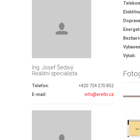
Teleko
Elektřin
Doprava
Energet
Bezbari
Vybaven
Výtah:
Ing. Josef Šedivý
Fotog
Realitní specialista
Telefon:
+420 724 270 852
E-mail:
info@erefin.cz