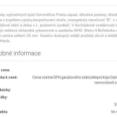
vby vyjímečných bytů Horoměřice Praha západ, dřevěné parkety, dřev
 s trojsklem,výtahy,bezpečnostní dveře, energetická náročnost "B", v
žové stání a sklep v 1. podzemní podlaží. V docházkové vzdálenosti 
 je veškerá občanská vybavenost a zastávka MHD. Metro A Bořislavka 
 centra celkem 25 min. Snadno dostupný vnější pražský okruh a letišt
 Havla.
obné informace
 cena:
a k ceně:
Cena včetně DPH,garážového stání,sklepní kóje.Daň
nemovitosti s
akázky:
ídky:
S
ektu:
Ve 