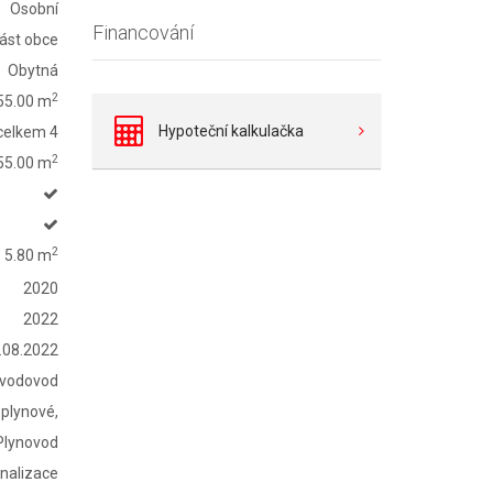
Osobní
Financování
část obce
Obytná
2
55.00 m
Hypoteční kalkulačka
 celkem 4
2
55.00 m
2
5.80 m
2020
2022
.08.2022
 vodovod
 plynové,
Plynovod
analizace