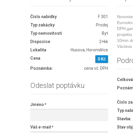
Číslo nabídky
F 301
Novosta
Eurookna
Typ zakázky
Prodej
DPH,gará
Typ nemovitosti
Byt
projektu
10min do
Dispozice
2+kk
Václava
Lokalita
Husova, Horoměřice
Cena
Podr
0 Kč
Poznámka:
cena vč. DPH
Celková
Odeslat poptávku
Poznámk
Číslo z
Jméno
*
Typ nab
Stavba:
Váš e-mail
*
Stav obj