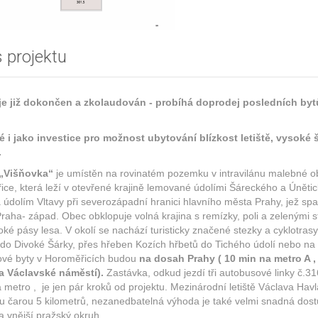
 projektu
 je již dokončen a zkolaudován - probíhá doprodej posledních byt
 i jako investice pro možnost ubytování blízkost letiště, vysoké 
.
 „Višňovka“
je umístěn na rovinatém pozemku v intravilánu malebné 
ce, která leží v otevřené krajině lemované údolími Šáreckého a Úněti
 údolím Vltavy při severozápadní hranici hlavního města Prahy, jež sp
raha- západ. Obec obklopuje volná krajina s remízky, poli a zelenými 
oké pásy lesa. V okolí se nachází turisticky značené stezky a cyklotrasy
do Divoké Šárky, přes hřeben Kozích hřbetů do Tichého údolí nebo na
ové byty v Horoměřicích budou
na dosah Prahy ( 10 min na metro A ,
a Václavské náměstí).
Zastávka, odkud jezdí tři autobusové linky č.31
 metro , je jen pár kroků od projektu. Mezinárodní letiště Václava Havl
u čarou 5 kilometrů, nezanedbatelná výhoda je také velmi snadná dos
 vnější pražský okruh.