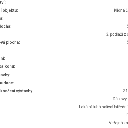
tví:
í objektu:
Klidná 
a:
plocha:
:
3. podlaží z
vá plocha:
ní:
balkonu:
tavby:
audace:
končení výstavby:
31
Dálkový
Lokální tuhá palivaÚstřední
Veřejná k