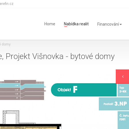
erefin.cz
Home
Nabídka realit
Financování
vé domy
, Projekt Višnovka - bytové domy