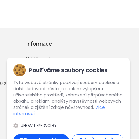
Informace
Nabídka realit
Financování
Používáme soubory cookies
Reference
Tyto webové stránky používají soubory cookies a
852
Kariéra
další sledovací nástroje s cílem vylepšení
uživatelského prostředí, zobrazení přizpůsobeného
GDPR
obsahu a reklam, analýzy návštěvnosti webových
stránek a zjištění zdroje návštěvnosti.
Více
informací
UPRAVIT PŘEDVOLBY