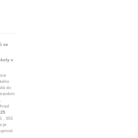
ů se
školy v
obce
ckého
adá do
stráněmi
,
 hrad
 25
6 , 355
a je
tupnost