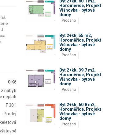
Byt 2+kk, 60.1 m2,
Horoměřice, Projekt
Višnovka - bytové
domy
ěná
Prodáno
 ceně
od
cca
Byt 2+kk, 55 m2,
Horoměřice, Projekt
ě
Višnovka - bytové
domy
Prodáno
Byt 2+kk, 39.7 m2,
Horoměřice, Projekt
Višnovka - bytové
0 Kč
domy
Prodáno
 z nabytí
e neplatí
Byt 2+kk, 60.8 m2,
F 301
Horoměřice, Projekt
Prodej
Višnovka - bytové
domy
keletová
Prodáno
výstavbě