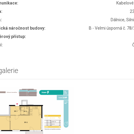
munikace:
Kabelové
a:
2
:
Dálnice, Siln
ická náročnost budovy:
B - Velmi úsporná č. 78
érový přístup:
í:
alerie