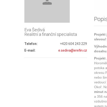
Popis
Eva Šedivá
Realitní a finanční specialista
Projekt
slevou!
Telefon:
+420 604 243 229
Výhodné
E-mail:
e.sediva@erefin.cz
dosahu
Projekt
Horoměři
potoka a
okresu P
nebo šir
vedoucí 
Okoř. N
minut n
a 356 na
vzdušno
autem na