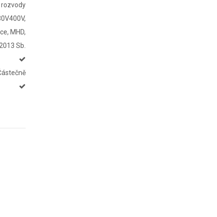
 rozvody
30V400V,
ice, MHD,
/2013 Sb.
Částečně