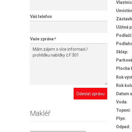
Vlastnic
Umístěn
Váš telefon
Zástavb
Užitná 
Podlaží
Vaše zpráva
*
Podlaho
Sklep:
Parková
Plocha 
Rok výs
Rok kol
Odeslat zprávu
Datum u
Voda:
Topení:
Makléř
Plyn:
Odpad: